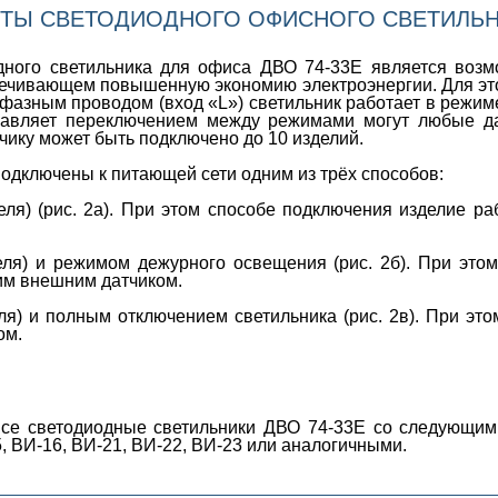
ТЫ СВЕТОДИОДНОГО ОФИСНОГО СВЕТИЛЬНИ
дного светильника для офиса ДВО 74-33Е является возм
печивающем повышенную экономию электроэнергии. Для эт
фазным проводом (вход «L») светильник работает в режим
авляет переключением между режимами могут любые дат
чику может быть подключено до 10 изделий.
одключены к питающей сети одним из трёх способов:
еля) (рис. 2а). При этом способе подключения изделие р
еля) и режимом дежурного освещения (рис. 2б). При это
им внешним датчиком.
ля) и полным отключением светильника (рис. 2в). При эт
ом.
се светодиодные светильники ДВО 74-33Е со следующим
, ВИ-16, ВИ-21, ВИ-22, ВИ-23 или аналогичными.