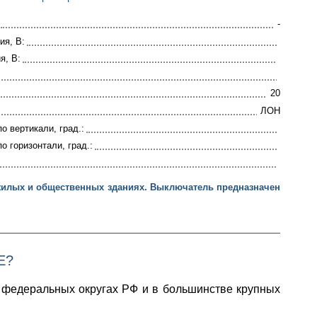
-
ия, В:
я, В:
20
ЛОН
о вертикали, град.:
о горизонтали, град.:
жилых и общественных зданиях. Выключатель предназначен
Е?
 федеральных округах РФ и в большинстве крупных