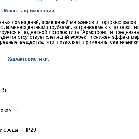
Область применения:
вных помещений, помещений магазинов и торговых залов.
с люминесцентными трубками, встраиваемых в потолки тип
руется в подвесной потолок типа "Армстронг" и предназна
 изделия отсутствует слепящий эффект и снижен эффект ме
вредные вещества, что позволяет применять светильник
Характеристики:
 Вт
током — I
й среды — IP20