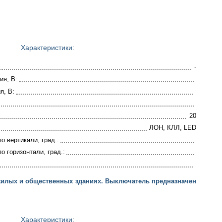
Характеристики:
-
ия, В:
я, В:
20
ЛОН, КЛЛ, LED
о вертикали, град.:
о горизонтали, град.:
жилых и общественных зданиях. Выключатель предназначен
Характеристики: