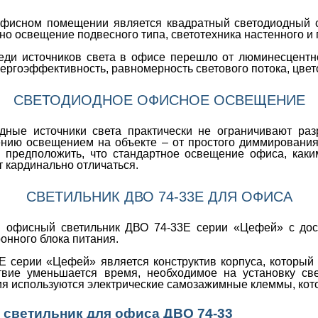
исном помещении является квадратный светодиодный с
о освещение подвесного типа, светотехника настенного и 
реди источников света в офисе перешло от люминесцент
ергоэффективность, равномерность светового потока, цвет
СВЕТОДИОДНОЕ ОФИСНОЕ ОСВЕЩЕНИЕ
одные источники света практически не ограничивают раз
нию освещением на объекте – от простого диммирования,
предположить, что стандартное освещение офиса, каким
т кардинально отличаться.
СВЕТИЛЬНИК ДВО 74-33Е ДЛЯ ОФИСА
офисный светильник ДВО 74-33Е серии «Цефей» с доста
онного блока питания.
 серии «Цефей» является конструктив корпуса, который 
твие уменьшается время, необходимое на установку свет
я используются электрические самозажимные клеммы, кото
светильник для офиса ДВО 74-33