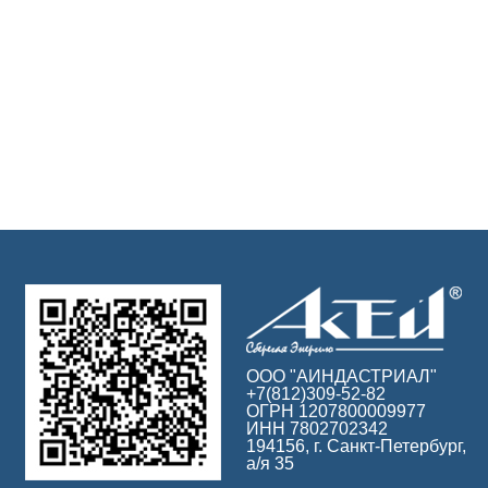
ООО "АИНДАСТРИАЛ"
+7(812)309-52-82
ОГРН 1207800009977
ИНН 7802702342
194156, г. Санкт-Петербург,
а/я 35