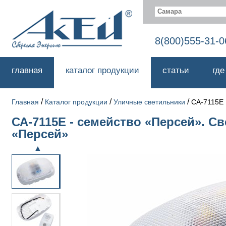
Самара
8(800)555-31-0
главная
каталог продукции
статьи
где
/
/
/
Главная
Каталог продукции
Уличные светильники
СА-7115Е
СА-7115Е - семейство «Персей». С
«Персей»
▲