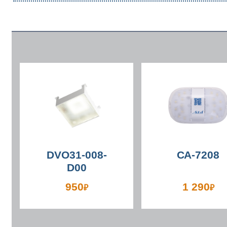
DVO31-008-
СА-7208
D00
950
1 290
₽
₽