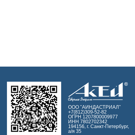
ООО "АИНДАСТРИАЛ"
+7(812)309-52-82
ОГРН 1207800009977
ИНН 7802702342
194156, г. Санкт-Петербург,
а/я 35